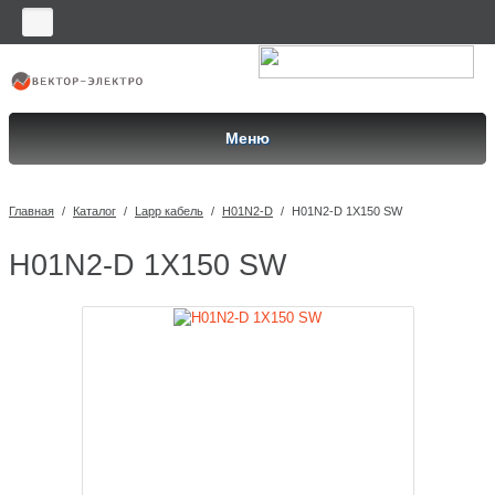
Меню
Главная
/
Каталог
/
Lapp кабель
/
H01N2-D
/
H01N2-D 1X150 SW
H01N2-D 1X150 SW