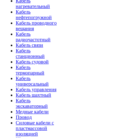
Кабель
нагревательный
Кабель
нефтепогружной
Кабель проводного
вещания
Кабель
радиочастотный
Кабель связи
Кабель
станционный
Кабель судовой
Кабель
термопарный
Кабель
универсальный
Кабель управления
Кабель шахтный
Кабель
экскаваторный
Медные кабели
Провод
Силовые кабели с
пластмассовой
изоляцией