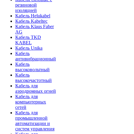
резиновой
изоляцией
Кабель Helukabel
Кабель Kabeltec
Кабель Klaus Faber
AG
Кабель TKD
KABEL
Кабель Unika
Кабель
антивибрационный
Кабель
высоковольтный
Кабель
высокочастотный
Кабель для
аэродромных огней
Кабель для
компьютерных
сетей
Кабель для
промышленной
автоматизации и
систем управления