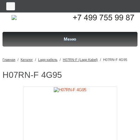
Меню
Главная
/
Каталог
/
Lapp кабель
/
H07RN-F (Lapp Kabel)
/
H07RN-F 4G95
H07RN-F 4G95