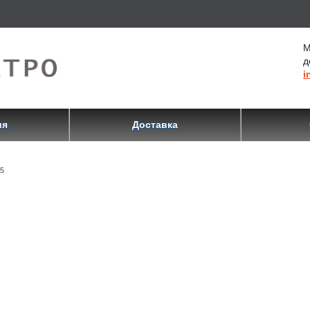
М
д
i
ия
Доставка
5