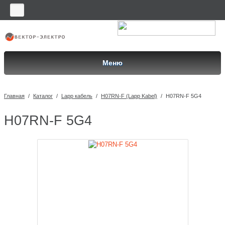
Меню
Главная
/
Каталог
/
Lapp кабель
/
H07RN-F (Lapp Kabel)
/
H07RN-F 5G4
H07RN-F 5G4