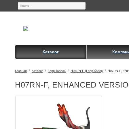
Каталог
Компан
Главная
/
Каталог
/
Lapp кабель
/
H07RN-F (Lapp Kabel)
/
H07RN-F, EN
H07RN-F, ENHANCED VERSIO