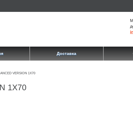
М
д
i
ия
Доставка
HANCED VERSION 1X70
N 1X70