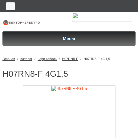
Меню
Главная
/
Каталог
/
Lapp кабель
/
H07RN8-F
/
H07RN8-F 4G1,5
H07RN8-F 4G1,5