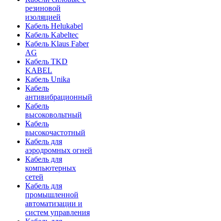
резиновой
изоляцией
Кабель Helukabel
Кабель Kabeltec
Кабель Klaus Faber
AG
Кабель TKD
KABEL
Кабель Unika
Кабель
антивибрационный
Кабель
высоковольтный
Кабель
высокочастотный
Кабель для
аэродромных огней
Кабель для
компьютерных
сетей
Кабель для
промышленной
автоматизации и
систем управления