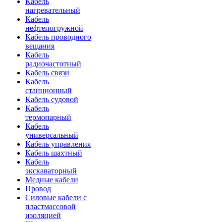
Кабель
нагревательный
Кабель
нефтепогружной
Кабель проводного
вещания
Кабель
радиочастотный
Кабель связи
Кабель
станционный
Кабель судовой
Кабель
термопарный
Кабель
универсальный
Кабель управления
Кабель шахтный
Кабель
экскаваторный
Медные кабели
Провод
Силовые кабели с
пластмассовой
изоляцией