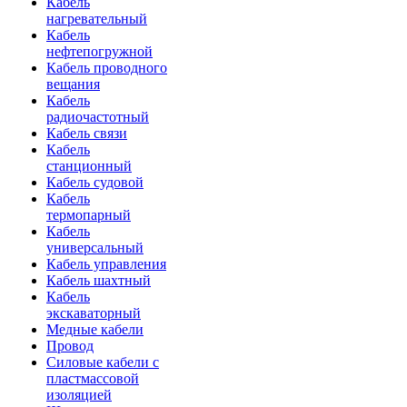
Кабель
нагревательный
Кабель
нефтепогружной
Кабель проводного
вещания
Кабель
радиочастотный
Кабель связи
Кабель
станционный
Кабель судовой
Кабель
термопарный
Кабель
универсальный
Кабель управления
Кабель шахтный
Кабель
экскаваторный
Медные кабели
Провод
Силовые кабели с
пластмассовой
изоляцией