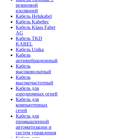
резиновой
изоляцией
Кабель Helukabel
Кабель Kabeltec
Кабель Klaus Faber
AG
Кабель TKD
KABEL
Кабель Unika
Кабель
антивибрационный
Кабель
высоковольтный
Кабель
высокочастотный
Кабель для
аэродромных огней
Кабель для
компьютерных
сетей
Кабель для
промышленной
автоматизации и
систем управления