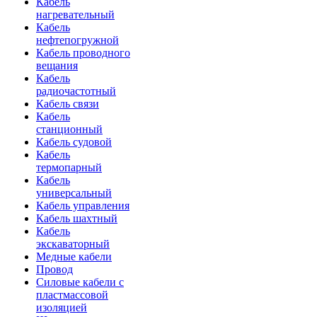
Кабель
нагревательный
Кабель
нефтепогружной
Кабель проводного
вещания
Кабель
радиочастотный
Кабель связи
Кабель
станционный
Кабель судовой
Кабель
термопарный
Кабель
универсальный
Кабель управления
Кабель шахтный
Кабель
экскаваторный
Медные кабели
Провод
Силовые кабели с
пластмассовой
изоляцией