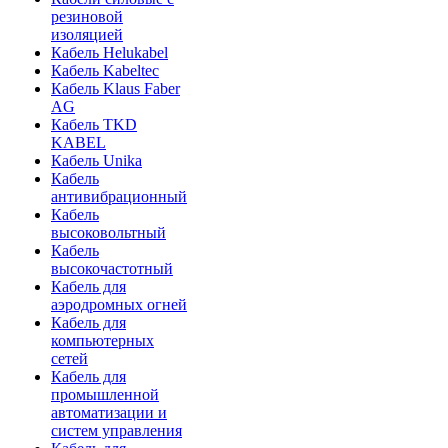
резиновой
изоляцией
Кабель Helukabel
Кабель Kabeltec
Кабель Klaus Faber
AG
Кабель TKD
KABEL
Кабель Unika
Кабель
антивибрационный
Кабель
высоковольтный
Кабель
высокочастотный
Кабель для
аэродромных огней
Кабель для
компьютерных
сетей
Кабель для
промышленной
автоматизации и
систем управления