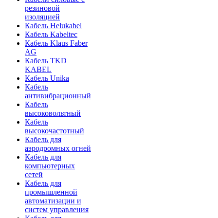
резиновой
изоляцией
Кабель Helukabel
Кабель Kabeltec
Кабель Klaus Faber
AG
Кабель TKD
KABEL
Кабель Unika
Кабель
антивибрационный
Кабель
высоковольтный
Кабель
высокочастотный
Кабель для
аэродромных огней
Кабель для
компьютерных
сетей
Кабель для
промышленной
автоматизации и
систем управления