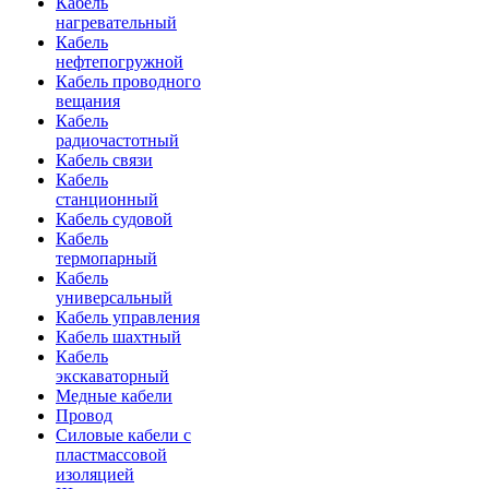
Кабель
нагревательный
Кабель
нефтепогружной
Кабель проводного
вещания
Кабель
радиочастотный
Кабель связи
Кабель
станционный
Кабель судовой
Кабель
термопарный
Кабель
универсальный
Кабель управления
Кабель шахтный
Кабель
экскаваторный
Медные кабели
Провод
Силовые кабели с
пластмассовой
изоляцией