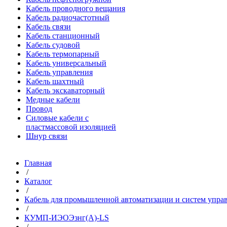
Кабель проводного вещания
Кабель радиочастотный
Кабель связи
Кабель станционный
Кабель судовой
Кабель термопарный
Кабель универсальный
Кабель управления
Кабель шахтный
Кабель экскаваторный
Медные кабели
Провод
Силовые кабели с
пластмассовой изоляцией
Шнур связи
Главная
/
Каталог
/
Кабель для промышленной автоматизации и систем упра
/
КУМП-ИЭОЭзнг(A)-LS
/