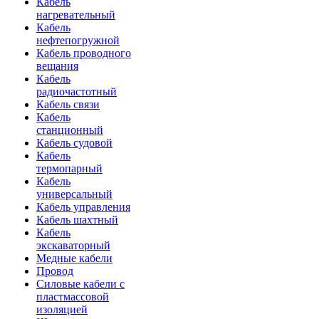
Кабель
нагревательный
Кабель
нефтепогружной
Кабель проводного
вещания
Кабель
радиочастотный
Кабель связи
Кабель
станционный
Кабель судовой
Кабель
термопарный
Кабель
универсальный
Кабель управления
Кабель шахтный
Кабель
экскаваторный
Медные кабели
Провод
Силовые кабели с
пластмассовой
изоляцией