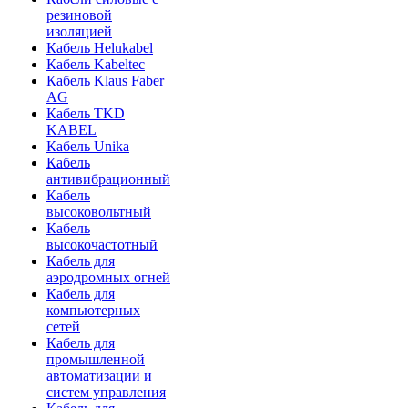
резиновой
изоляцией
Кабель Helukabel
Кабель Kabeltec
Кабель Klaus Faber
AG
Кабель TKD
KABEL
Кабель Unika
Кабель
антивибрационный
Кабель
высоковольтный
Кабель
высокочастотный
Кабель для
аэродромных огней
Кабель для
компьютерных
сетей
Кабель для
промышленной
автоматизации и
систем управления