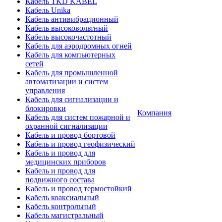
Кабель TKD KABEL
Кабель Unika
Кабель антивибрационный
Кабель высоковольтный
Кабель высокочастотный
Кабель для аэродромных огней
Кабель для компьютерных
сетей
Кабель для промышленной
автоматизации и систем
управления
Кабель для сигнализации и
блокировки
Компания
Кабель для систем пожарной и
охранной сигнализации
Кабель и провод бортовой
Кабель и провод геофизический
Кабель и провод для
медицинских приборов
Кабель и провод для
подвижного состава
Кабель и провод термостойкий
Кабель коаксиальный
Кабель контрольный
Кабель магистральный