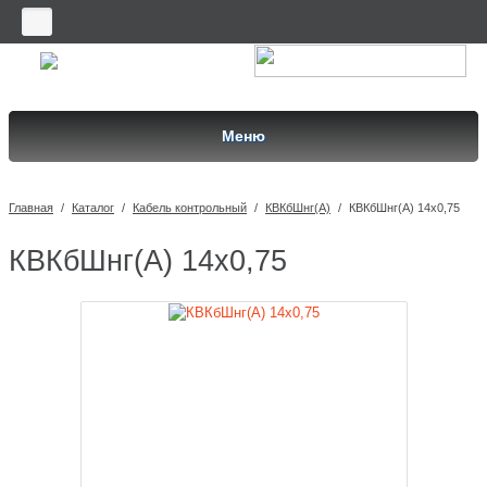
Меню
Главная
/
Каталог
/
Кабель контрольный
/
КВКбШнг(A)
/
КВКбШнг(A) 14х0,75
КВКбШнг(A) 14х0,75