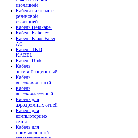
изоляцией
Кабели силовые с
резиновой
изоляцией
Кабель Helukabel
Кабель Kabeltec
Кабель Klaus Faber
AG
Кабель TKD
KABEL
Кабель Unika
Кабель
антивибрационный
Кабель
высоковольтный
Кабель
высокочастотный
Кабель для
аэродромных огней
Кабель для
компьютерных
сетей
Кабель для
промышленной