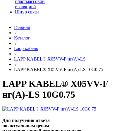
пластмассовой
изоляцией
Шнур связи
Главная
/
Каталог
/
Lapp кабель
/
LAPP KABEL® X05VV-F нг(А)-LS
/
LAPP KABEL® X05VV-F нг(А)-LS 10G0.75
LAPP KABEL® X05VV-F
нг(А)-LS 10G0.75
Для получения ответа
по актуальным ценам
и наличию данной позиции на складе