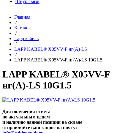
Шнур связи
Главная
/
Каталог
/
Lapp кабель
/
LAPP KABEL® X05VV-F нг(А)-LS
/
LAPP KABEL® X05VV-F нг(А)-LS 10G1.5
LAPP KABEL® X05VV-F
нг(А)-LS 10G1.5
Для получения ответа
по актуальным ценам
и наличию данной позиции на складе
отправляйте ваш запрос на почту:
info@cables-snab.ru