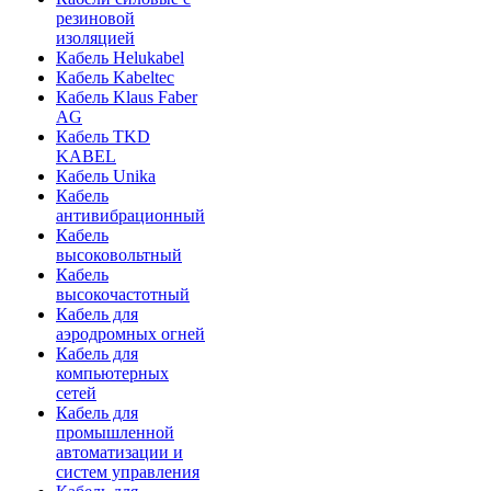
резиновой
изоляцией
Кабель Helukabel
Кабель Kabeltec
Кабель Klaus Faber
AG
Кабель TKD
KABEL
Кабель Unika
Кабель
антивибрационный
Кабель
высоковольтный
Кабель
высокочастотный
Кабель для
аэродромных огней
Кабель для
компьютерных
сетей
Кабель для
промышленной
автоматизации и
систем управления