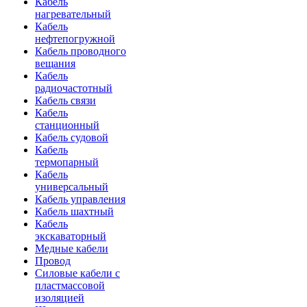
Кабель
нагревательный
Кабель
нефтепогружной
Кабель проводного
вещания
Кабель
радиочастотный
Кабель связи
Кабель
станционный
Кабель судовой
Кабель
термопарный
Кабель
универсальный
Кабель управления
Кабель шахтный
Кабель
экскаваторный
Медные кабели
Провод
Силовые кабели с
пластмассовой
изоляцией