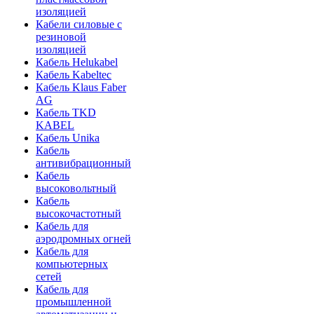
изоляцией
Кабели силовые с
резиновой
изоляцией
Кабель Helukabel
Кабель Kabeltec
Кабель Klaus Faber
AG
Кабель TKD
KABEL
Кабель Unika
Кабель
антивибрационный
Кабель
высоковольтный
Кабель
высокочастотный
Кабель для
аэродромных огней
Кабель для
компьютерных
сетей
Кабель для
промышленной