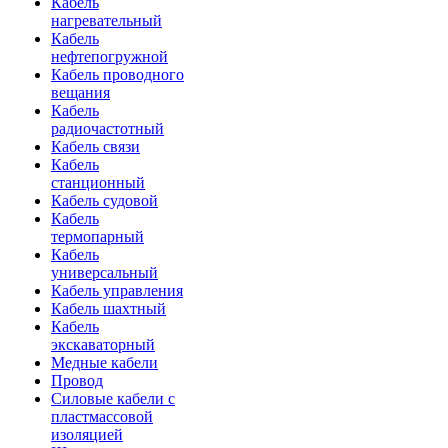
Кабель
нагревательный
Кабель
нефтепогружной
Кабель проводного
вещания
Кабель
радиочастотный
Кабель связи
Кабель
станционный
Кабель судовой
Кабель
термопарный
Кабель
универсальный
Кабель управления
Кабель шахтный
Кабель
экскаваторный
Медные кабели
Провод
Силовые кабели с
пластмассовой
изоляцией