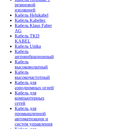
резиновой
изоляцией
Кабель Helukabel
Кабель Kabeltec
Кабель Klaus Faber
AG
Кабель TKD
KABEL
Кабель Unika
Кабель
антивибрационный
Кабель
высоковольтный
Кабель
высокочастотный
Кабель для
аэродромных огней
Кабель для
компьютерных
сетей
Кабель для
промышленной
автоматизации и
систем управления