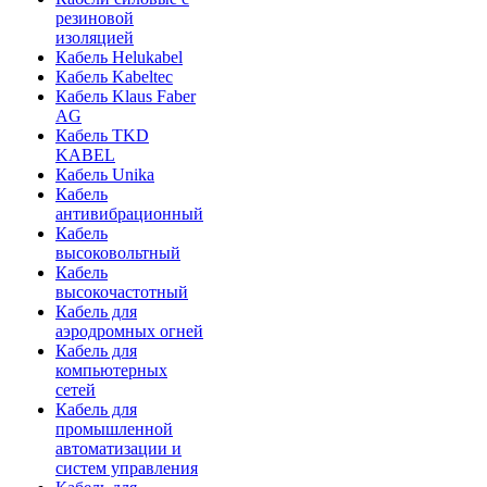
резиновой
изоляцией
Кабель Helukabel
Кабель Kabeltec
Кабель Klaus Faber
AG
Кабель TKD
KABEL
Кабель Unika
Кабель
антивибрационный
Кабель
высоковольтный
Кабель
высокочастотный
Кабель для
аэродромных огней
Кабель для
компьютерных
сетей
Кабель для
промышленной
автоматизации и
систем управления