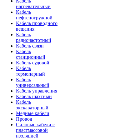
Кабель
нагревательный
Кабель
нефтепогружной
Кабель проводного
вещания
Кабель
радиочастотный
Кабель связи
Кабель
станционный
Кабель судовой
Кабель
термопарный
Кабель
универсальный
Кабель управления
Кабель шахтный
Кабель
экскаваторный
Медные кабели
Провод
Силовые кабели с
пластмассовой
изоляцией