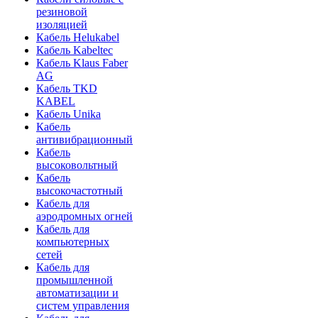
резиновой
изоляцией
Кабель Helukabel
Кабель Kabeltec
Кабель Klaus Faber
AG
Кабель TKD
KABEL
Кабель Unika
Кабель
антивибрационный
Кабель
высоковольтный
Кабель
высокочастотный
Кабель для
аэродромных огней
Кабель для
компьютерных
сетей
Кабель для
промышленной
автоматизации и
систем управления