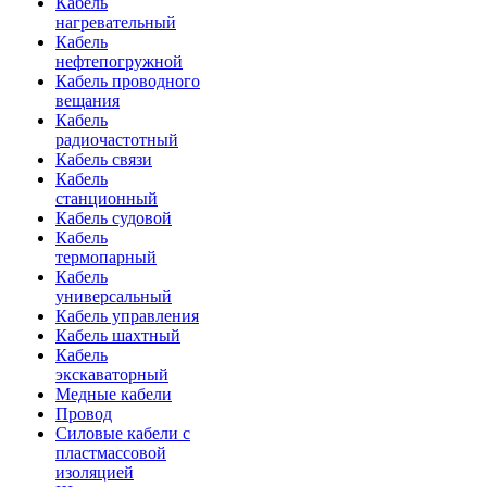
Кабель
нагревательный
Кабель
нефтепогружной
Кабель проводного
вещания
Кабель
радиочастотный
Кабель связи
Кабель
станционный
Кабель судовой
Кабель
термопарный
Кабель
универсальный
Кабель управления
Кабель шахтный
Кабель
экскаваторный
Медные кабели
Провод
Силовые кабели с
пластмассовой
изоляцией