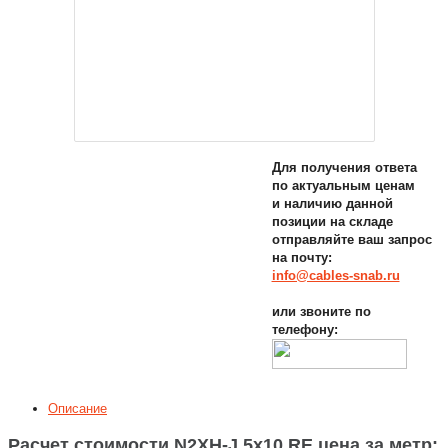
Для получения ответа
по актуальным ценам
и наличию данной
позиции на складе
отправляйте ваш запрос
на почту:
info@cables-snab.ru
или звоните по
телефону:
Описание
Расчет стоимости N2XH-J 5x10 RE цена за метр: