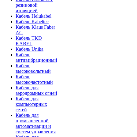
резиновой
изоляцией
Кабель Helukabel
Кабель Kabeltec
Кабель Klaus Faber
AG
Кабель TKD
KABEL
Кабель Unika
Кабель
антивибрационный
Кабель
высоковольтный
Кабель
высокочастотный
Кабель для
аэродромных огней
Кабель для
компьютерных
сетей
Кабель для
промышленной
автоматизации и
систем управления