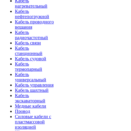
Кабель
нагревательный
Кабель
нефтепогружной
Кабель проводного
вещания
Кабель
радиочастотный
Кабель связи
Кабель
станционный
Кабель судовой
Кабель
термопарный
Кабель
универсальный
Кабель управления
Кабель шахтный
Кабель
экскаваторный
Медные кабели
Провод
Силовые кабели с
пластмассовой
изоляцией