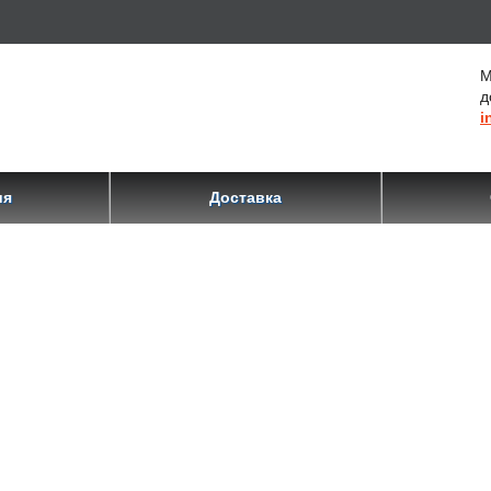
М
д
i
ия
Доставка