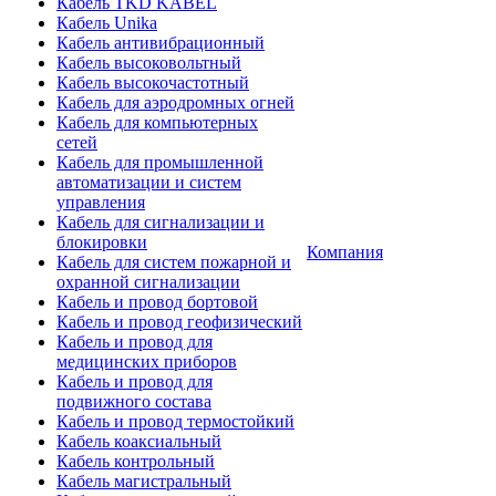
Кабель TKD KABEL
Кабель Unika
Кабель антивибрационный
Кабель высоковольтный
Кабель высокочастотный
Кабель для аэродромных огней
Кабель для компьютерных
сетей
Кабель для промышленной
автоматизации и систем
управления
Кабель для сигнализации и
блокировки
Компания
Кабель для систем пожарной и
охранной сигнализации
Кабель и провод бортовой
Кабель и провод геофизический
Кабель и провод для
медицинских приборов
Кабель и провод для
подвижного состава
Кабель и провод термостойкий
Кабель коаксиальный
Кабель контрольный
Кабель магистральный