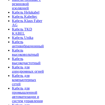
резиновой
изоляцией
Кабель Helukabel
Кабель Kabeltec
Кабель Klaus Faber
AG
Кабель TKD
KABEL
Кабель Unika
Кабель
антивибрационный
Кабель
высоковольтный
Кабель
высокочастотный
Кабель для
аэродромных огней
Кабель для
компьютерных
сетей
Кабель для
промышленной
автоматизации и
систем управления