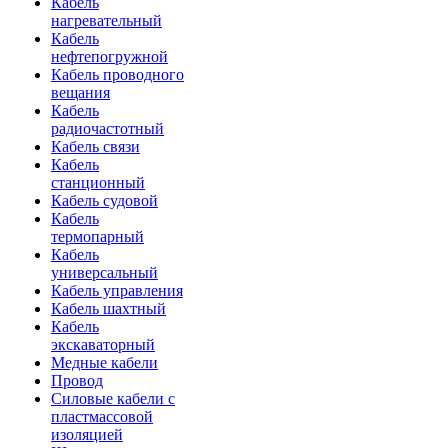
Кабель
нагревательный
Кабель
нефтепогружной
Кабель проводного
вещания
Кабель
радиочастотный
Кабель связи
Кабель
станционный
Кабель судовой
Кабель
термопарный
Кабель
универсальный
Кабель управления
Кабель шахтный
Кабель
экскаваторный
Медные кабели
Провод
Силовые кабели с
пластмассовой
изоляцией