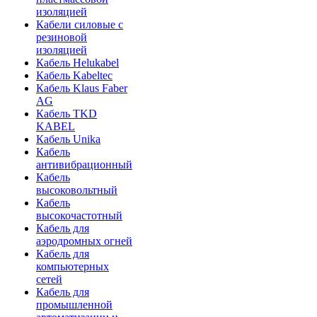
изоляцией
Кабели силовые с
резиновой
изоляцией
Кабель Helukabel
Кабель Kabeltec
Кабель Klaus Faber
AG
Кабель TKD
KABEL
Кабель Unika
Кабель
антивибрационный
Кабель
высоковольтный
Кабель
высокочастотный
Кабель для
аэродромных огней
Кабель для
компьютерных
сетей
Кабель для
промышленной