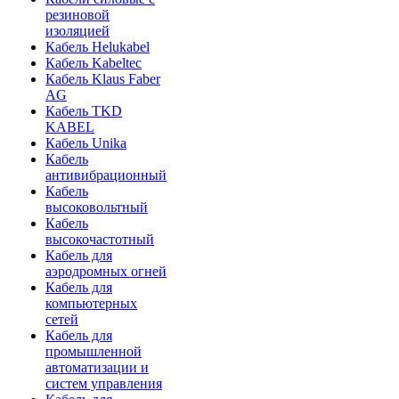
резиновой
изоляцией
Кабель Helukabel
Кабель Kabeltec
Кабель Klaus Faber
AG
Кабель TKD
KABEL
Кабель Unika
Кабель
антивибрационный
Кабель
высоковольтный
Кабель
высокочастотный
Кабель для
аэродромных огней
Кабель для
компьютерных
сетей
Кабель для
промышленной
автоматизации и
систем управления