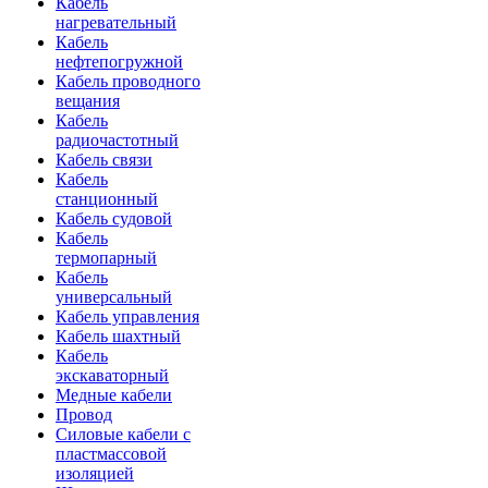
Кабель
нагревательный
Кабель
нефтепогружной
Кабель проводного
вещания
Кабель
радиочастотный
Кабель связи
Кабель
станционный
Кабель судовой
Кабель
термопарный
Кабель
универсальный
Кабель управления
Кабель шахтный
Кабель
экскаваторный
Медные кабели
Провод
Силовые кабели с
пластмассовой
изоляцией