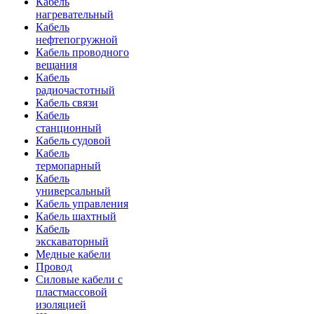
Кабель
нагревательный
Кабель
нефтепогружной
Кабель проводного
вещания
Кабель
радиочастотный
Кабель связи
Кабель
станционный
Кабель судовой
Кабель
термопарный
Кабель
универсальный
Кабель управления
Кабель шахтный
Кабель
экскаваторный
Медные кабели
Провод
Силовые кабели с
пластмассовой
изоляцией