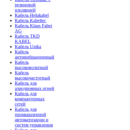
резиновой
изоляцией
Кабель Helukabel
Кабель Kabeltec
Кабель Klaus Faber
AG
Кабель TKD
KABEL
Кабель Unika
Кабель
антивибрационный
Кабель
высоковольтный
Кабель
высокочастотный
Кабель для
аэродромных огней
Кабель для
компьютерных
сетей
Кабель для
промышленной
автоматизации и
систем управления