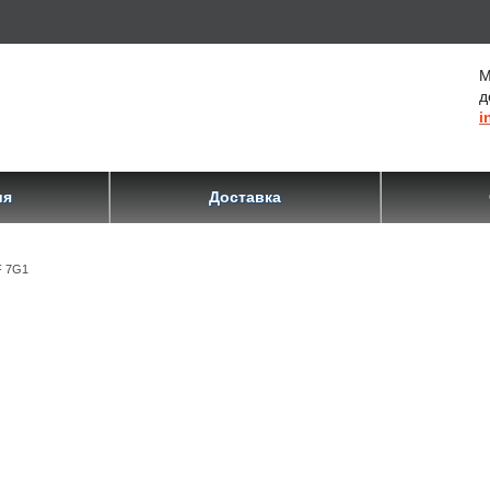
М
д
i
ия
Доставка
F 7G1