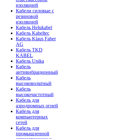
изоляцией
Кабели силовые с
резиновой
изоляцией
Кабель Helukabel
Кабель Kabeltec
Кабель Klaus Faber
AG
Кабель TKD
KABEL
Кабель Unika
Кабель
антивибрационный
Кабель
высоковольтный
Кабель
высокочастотный
Кабель для
аэродромных огней
Кабель для
компьютерных
сетей
Кабель для
промышленной