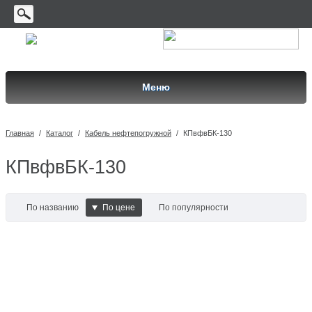
Меню
Главная
/
Каталог
/
Кабель нефтепогружной
/
КПвфвБК-130
КПвфвБК-130
По названию
По цене
По популярности